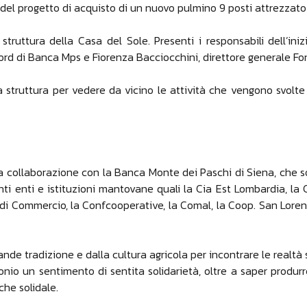
 del progetto di acquisto di un nuovo pulmino 9 posti attrezzato p
truttura della Casa del Sole. Presenti i responsabili dell’in
rd di Banca Mps e Fiorenza Bacciocchini, direttore generale F
 struttura per vedere da vicino le attività che vengono svolte 
ata collaborazione con la Banca Monte dei Paschi di Siena, che so
ti enti e istituzioni mantovane quali la Cia Est Lombardia, la Co
 Commercio, la Confcooperative, la Comal, la Coop. San Lorenzo, il
de tradizione e dalla cultura agricola per incontrare le realtà s
nio un sentimento di sentita solidarietà, oltre a saper produr
he solidale.