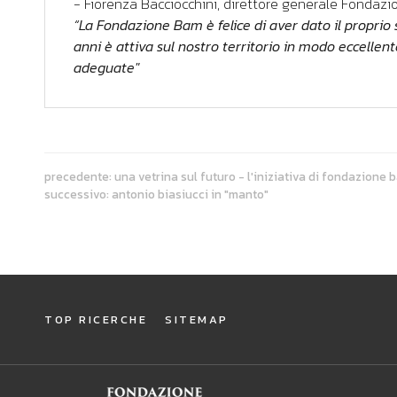
- Fiorenza Bacciocchini, direttore generale Fondaz
“La Fondazione Bam è felice di aver dato il proprio
anni è attiva sul nostro territorio in modo eccellen
adeguate"
precedente:
una vetrina sul futuro - l'iniziativa di fondazione
successivo:
antonio biasiucci in "manto"
TOP RICERCHE
SITEMAP