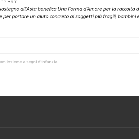
ione Bam
 sostegno all’Asta benefica Una Forma d’Amore per la raccolta de
te per portare un aiuto concreto ai soggetti più fragili, bambin
 bam insieme a segni d'infanzia