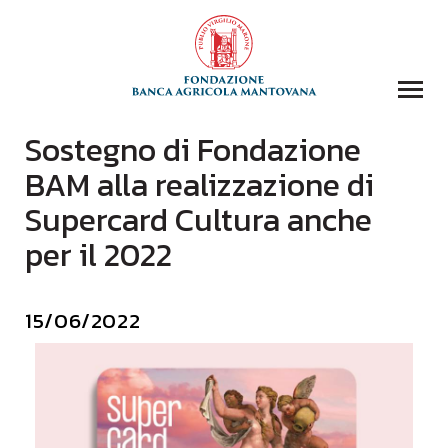
Sostegno di Fondazione
COLLEZIONI
BAM alla realizzazione di
BIBLIOTECA
Supercard Cultura anche
FONDAZIONE
per il 2022
EVENTI E STORIE
DOMANDA CONTRIBUTI
15/06/2022
COMUNICAZIONE
DONAZIONI
CONTATTI
CERCA