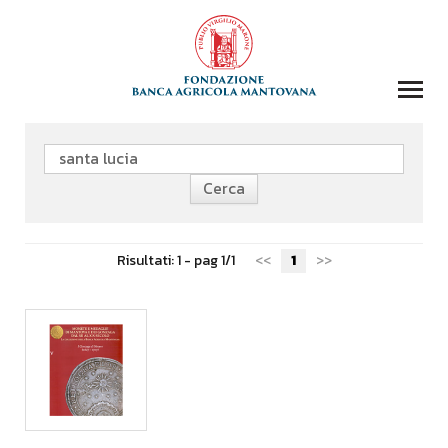
COLLEZIONI
BIBLIOTECA
FONDAZIONE
EVENTI E STORIE
Risultati: 1 - pag 1/1
<<
1
>>
DOMANDA CONTRIBUTI
COMUNICAZIONE
DONAZIONI
CONTATTI
CERCA