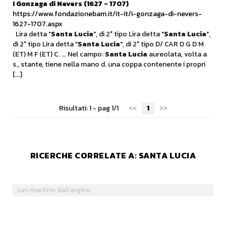
I Gonzaga di Nevers (1627 - 1707)
https://www.fondazionebam.it/it-it/i-gonzaga-di-nevers-
1627-1707.aspx
Lira detta "
Santa
Lucia
", di 2° tipo Lira detta "
Santa
Lucia
",
di 2° tipo Lira detta "
Santa
Lucia
", di 2° tipo D/ CAR D G D M
(ET) M F (ET) C. ... Nel campo:
Santa
Lucia
aureolata, volta a
s., stante, tiene nella mano d. una coppa contenente i propri
[...]
Risultati: 1 - pag 1/1
<<
1
>>
RICERCHE CORRELATE A:
SANTA LUCIA
san martino dall'argine