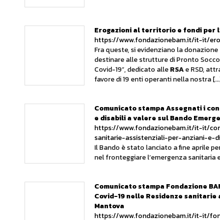
Erogazioni al territorio e fondi per
https://www.fondazionebam.it/it-it/er
Fra queste, si evidenziano la donazione d
destinare alle strutture di Pronto Soc
Covid-19”, dedicato alle
RSA
e RSD, attra
favore di 19 enti operanti nella nostra [...
Comunicato stampa Assegnati i contr
e disabili a valere sul Bando Emerg
https://www.fondazionebam.it/it-it/co
sanitarie-assistenziali-per-anziani-e
Il Bando è stato lanciato a fine aprile pe
nel fronteggiare l’emergenza sanitaria e
Comunicato stampa Fondazione BAM:
Covid-19 nelle Residenze sanitarie as
Mantova
https://www.fondazionebam.it/it-it/