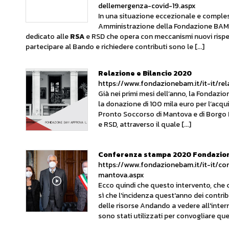
dellemergenza-covid-19.aspx
In una situazione eccezionale e comples
Amministrazione della Fondazione BAM ha
dedicato alle
RSA
e RSD che opera con meccanismi nuovi rispet
partecipare al Bando e richiedere contributi sono le [...]
Relazione e Bilancio 2020
https://www.fondazionebam.it/it-it/re
Già nei primi mesi dell’anno, la Fondazi
la donazione di 100 mila euro per l’acquis
Pronto Soccorso di Mantova e di Borgo 
e RSD, attraverso il quale [...]
Conferenza stampa 2020 Fondazion
https://www.fondazionebam.it/it-it/
mantova.aspx
Ecco quindi che questo intervento, che c
sì che l'incidenza quest'anno dei contrib
delle risorse Andando a vedere all'inter
sono stati utilizzati per convogliare ques