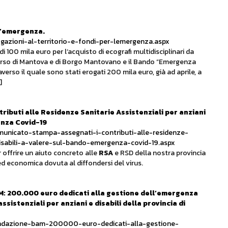
 l’emergenza.
ogazioni-al-territorio-e-fondi-per-lemergenza.aspx
i 100 mila euro per l’acquisto di ecografi multidisciplinari da
corso di Mantova e di Borgo Mantovano e il Bando “Emergenza
verso il quale sono stati erogati 200 mila euro, già ad aprile, a
]
ibuti alle Residenze Sanitarie Assistenziali per anziani
enza Covid-19
municato-stampa-assegnati-i-contributi-alle-residenze-
-disabili-a-valere-sul-bando-emergenza-covid-19.aspx
r offrire un aiuto concreto alle
RSA
e RSD della nostra provincia
d economica dovuta al diffondersi del virus.
 200.000 euro dedicati alla gestione dell’emergenza
sistenziali per anziani e disabili della provincia di
fondazione-bam-200000-euro-dedicati-alla-gestione-