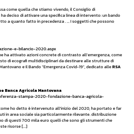
sa come quella che stiamo vivendo, il Consiglio di
 deciso di attivare una specifica linea di intervento: un bando
to a quanto fatto in precedenza . ... I soggetti che possono
lazione-e-bilancio-2020.aspx
one ha attivato azioni concrete di contrasto all’emergenza, come
to di ecografi multidisciplinari da destinare alle strutture di
Mantovano e il Bando “Emergenza Covid-19”, dedicato alle
RSA
e Banca Agricola Mantovana
conferenza-stampa-2020-fondazione-banca-agricola-
ome ho detto è intervenuto all'inizio del 2020, ha portato e far
uti in area sociale sia particolarmente rilevante. distribuzione
no di questi 700 mila euro quelli che sono gli strumenti che
te risorse [...]