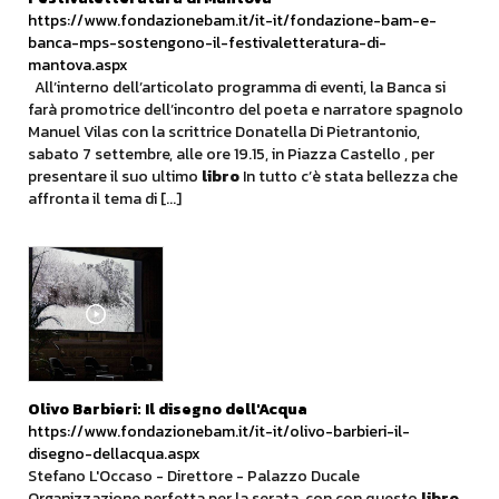
https://www.fondazionebam.it/it-it/fondazione-bam-e-
banca-mps-sostengono-il-festivaletteratura-di-
mantova.aspx
All’interno dell’articolato programma di eventi, la Banca si
farà promotrice dell’incontro del poeta e narratore spagnolo
Manuel Vilas con la scrittrice Donatella Di Pietrantonio,
sabato 7 settembre, alle ore 19.15, in Piazza Castello , per
presentare il suo ultimo
libro
In tutto c’è stata bellezza che
affronta il tema di [...]
Olivo Barbieri: Il disegno dell'Acqua
https://www.fondazionebam.it/it-it/olivo-barbieri-il-
disegno-dellacqua.aspx
Stefano L'Occaso - Direttore - Palazzo Ducale
Organizzazione perfetta per la serata, con con questo
libro