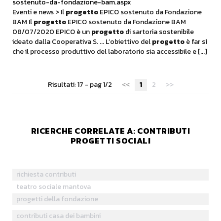
sostenuto-da-fondazione-bam.aspx
Eventi e news > Il
progetto
EPICO sostenuto da Fondazione
BAM Il
progetto
EPICO sostenuto da Fondazione BAM
08/07/2020 EPICO è un
progetto
di sartoria sostenibile
ideato dalla Cooperativa S. ... L’obiettivo del
progetto
è far sì
che il processo produttivo del laboratorio sia accessibile e [...]
Risultati: 17 - pag 1/2
<<
1
2
>>
RICERCHE CORRELATE A:
CONTRIBUTI
PROGETTI SOCIALI
richiesta contributi
teatro sociale mantova
progetti della fondazione
contributi casa dei bambini