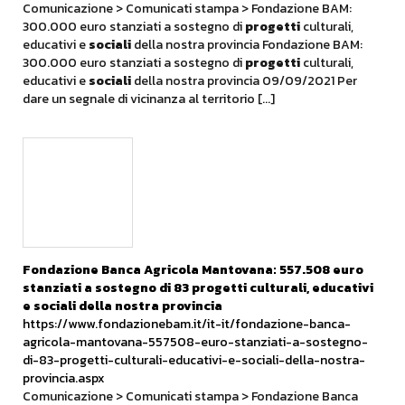
Comunicazione > Comunicati stampa > Fondazione BAM:
300.000 euro stanziati a sostegno di
progetti
culturali,
educativi e
sociali
della nostra provincia Fondazione BAM:
300.000 euro stanziati a sostegno di
progetti
culturali,
educativi e
sociali
della nostra provincia 09/09/2021 Per
dare un segnale di vicinanza al territorio [...]
Fondazione Banca Agricola Mantovana: 557.508 euro
stanziati a sostegno di 83
progetti
culturali, educativi
e
sociali
della nostra provincia
https://www.fondazionebam.it/it-it/fondazione-banca-
agricola-mantovana-557508-euro-stanziati-a-sostegno-
di-83-progetti-culturali-educativi-e-sociali-della-nostra-
provincia.aspx
Comunicazione > Comunicati stampa > Fondazione Banca