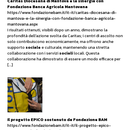
Caritas Diocesana di Mantova e la sinergia con
Fondazione Banca Agricola Mantovana
https://www.fondazionebam.it/it-it/caritas-diocesana-di-
mantova-e-la-sinergia-con-fondazione-banca-agricola-
mantovana.aspx
I risultati ottenuti, visibili dopo un anno, dimostrano la
profondità dell'azione svolta da Caritas; i centri di ascolto non
solo contribuiscono economicamente, ma offrono anche
supporto
sociale
e culturale, mantenendo una stretta
collaborazione con i servizi
sociali
locali. Questa
collaborazione ha dimostrato di essere un modo efficace per
[...]
Il
progetto
EPICO sostenuto da Fondazione BAM
https://www.fondazionebam.it/it-it/il-progetto-epico-