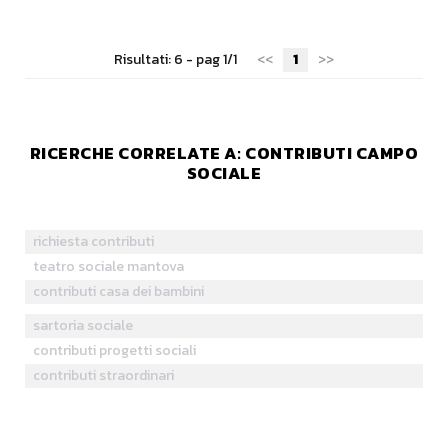
Risultati: 6 - pag 1/1
<<
1
>>
RICERCHE CORRELATE A:
CONTRIBUTI CAMPO
SOCIALE
richiesta contributi
teatro sociale mantova
contributi casa dei bambini
sartoria sociale
contributi progetti sociali
contributi straordinari