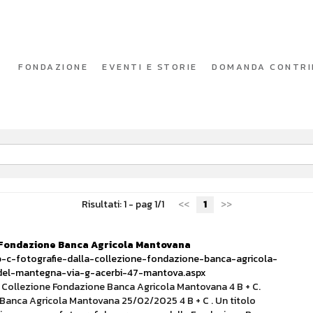
FONDAZIONE
EVENTI E STORIE
DOMANDA CONTRI
Risultati: 1 - pag 1/1
<<
1
>>
ne Fondazione Banca Agricola Mantovana
b-c-fotografie-dalla-collezione-fondazione-banca-agricola-
el-mantegna-via-g-acerbi-47-mantova.aspx
lla Collezione Fondazione Banca Agricola Mantovana 4 B + C.
 Banca Agricola Mantovana 25/02/2025 4 B + C . Un titolo