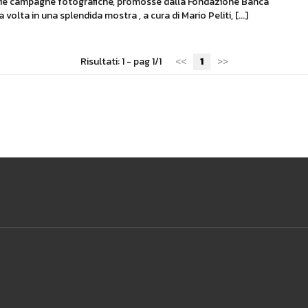
arie campagne fotografiche, promosse dalla Fondazione Banca
volta in una splendida mostra , a cura di Mario Peliti, [...]
Risultati: 1 - pag 1/1
<<
1
>>