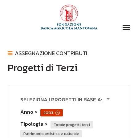
COLLEZIONI
ASSEGNAZIONE CONTRIBUTI
BIBLIOTECA
Progetti di Terzi
ASSEGNAZIONE CONTRIBUTI
FONDAZIONE
COMUNICATI STAMPA
EVENTI E STORIE
LOGO
DOMANDA CONTRIBUTI
COMUNICAZIONE
SELEZIONA I PROGETTI IN BASE A:
DONAZIONI
Anno
2003
×
CONTATTI
Tipologia
totale progetti terzi
CERCA
patrimonio artistico e culturale