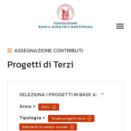
COLLEZIONI
ASSEGNAZIONE CONTRIBUTI
BIBLIOTECA
Progetti di Terzi
ASSEGNAZIONE CONTRIBUTI
FONDAZIONE
COMUNICATI STAMPA
EVENTI E STORIE
LOGO
DOMANDA CONTRIBUTI
COMUNICAZIONE
SELEZIONA I PROGETTI IN BASE A:
DONAZIONI
Anno
2022
×
CONTATTI
Tipologia
totale progetti terzi
×
CERCA
interventi in campo sociale
×