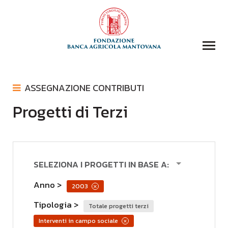
COLLEZIONI
ASSEGNAZIONE CONTRIBUTI
BIBLIOTECA
Progetti di Terzi
ASSEGNAZIONE CONTRIBUTI
FONDAZIONE
COMUNICATI STAMPA
EVENTI E STORIE
LOGO
DOMANDA CONTRIBUTI
COMUNICAZIONE
SELEZIONA I PROGETTI IN BASE A:
DONAZIONI
Anno
2003
×
CONTATTI
Tipologia
totale progetti terzi
CERCA
interventi in campo sociale
×