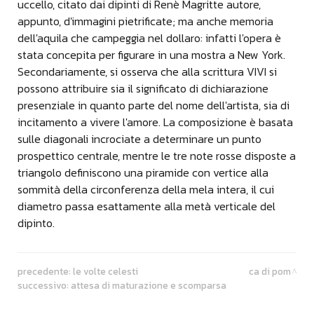
uccello, citato dai dipinti di Renè Magritte autore,
appunto, d'immagini pietrificate; ma anche memoria
dell'aquila che campeggia nel dollaro: infatti l'opera è
stata concepita per figurare in una mostra a New York.
Secondariamente, si osserva che alla scrittura VIVI si
possono attribuire sia il significato di dichiarazione
presenziale in quanto parte del nome dell'artista, sia di
incitamento a vivere l'amore. La composizione è basata
sulle diagonali incrociate a determinare un punto
prospettico centrale, mentre le tre note rosse disposte a
triangolo definiscono una piramide con vertice alla
sommità della circonferenza della mela intera, il cui
diametro passa esattamente alla metà verticale del
dipinto.
precedente:
le volte celesti
ca di pom
successivo:
attesa di maturazione e scomparsa