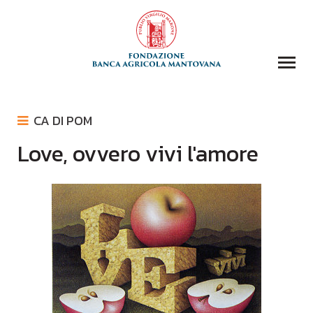
COLLEZIONI
CA DI POM
BIBLIOTECA
Love, ovvero vivi l'amore
CA DI POM
FONDAZIONE
TEATRO SOCIALE
EVENTI E STORIE
FAMIGLIA DRIGO
DOMANDA CONTRIBUTI
COMUNICAZIONE
DONAZIONI
CONTATTI
CERCA