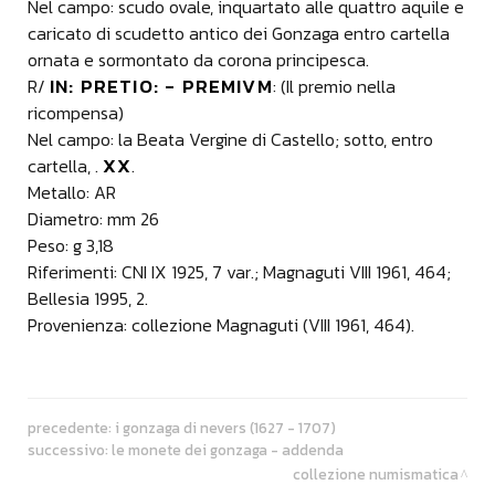
Nel campo: scudo ovale, inquartato alle quattro aquile e
caricato di scudetto antico dei Gonzaga entro cartella
ornata e sormontato da corona principesca.
IN: PRETIO: - PREMIVM
R/
: (Il premio nella
ricompensa)
Nel campo: la Beata Vergine di Castello; sotto, entro
XX
cartella, .
.
Metallo: AR
Diametro: mm 26
Peso: g 3,18
Riferimenti: CNI IX 1925, 7 var.; Magnaguti VIII 1961, 464;
Bellesia 1995, 2.
Provenienza: collezione Magnaguti (VIII 1961, 464).
precedente:
i gonzaga di nevers (1627 - 1707)
successivo:
le monete dei gonzaga - addenda
collezione numismatica