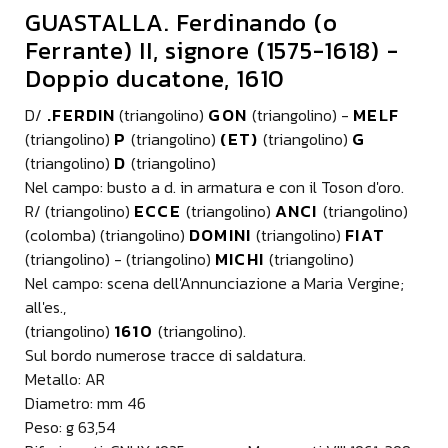
GUASTALLA. Ferdinando (o
Ferrante) II, signore (1575-1618) -
Doppio ducatone, 1610
.FERDIN
GON
MELF
D/
(triangolino)
(triangolino) -
P
(ET)
G
(triangolino)
(triangolino)
(triangolino)
D
(triangolino)
(triangolino)
Nel campo: busto a d. in armatura e con il Toson d'oro.
ECCE
ANCI
R/ (triangolino)
(triangolino)
(triangolino)
DOMINI
FIAT
(colomba) (triangolino)
(triangolino)
MICHI
(triangolino) - (triangolino)
(triangolino)
Nel campo: scena dell'Annunciazione a Maria Vergine;
all'es.,
1610
(triangolino)
(triangolino).
Sul bordo numerose tracce di saldatura.
Metallo: AR
Diametro: mm 46
Peso: g 63,54