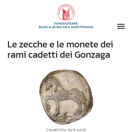
Le zecche e le monete dei
COLLEZIONI
rami cadetti dei Gonzaga
BIBLIOTECA
FONDAZIONE
EVENTI E STORIE
DOMANDA CONTRIBUTI
COMUNICAZIONE
DONAZIONI
CONTATTI
CERCA
Cavallotto da 6 soldi