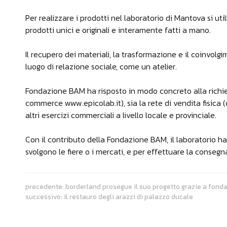
Per realizzare i prodotti nel laboratorio di Mantova si ut
prodotti unici e originali e interamente fatti a mano.
Il recupero dei materiali, la trasformazione e il coinvolg
luogo di relazione sociale, come un atelier.
Fondazione BAM ha risposto in modo concreto alla richiesta
commerce www.epicolab.it), sia la rete di vendita fisica (
altri esercizi commerciali a livello locale e provinciale.
Con il contributo della Fondazione BAM, il laboratorio h
svolgono le fiere o i mercati, e per effettuare la consegn
precedente:
borderland prosegue il suo progetto grazie a fon
successivo:
il restauro degli arazzi di palazzo ducale