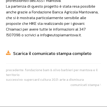
professionisti dell’ASST Mantova.
La partenza di questo progetto è stata resa possibile
anche grazie a Fondazione Banca Agricola Mantovana,
che si è mostrata particolarmente sensibile alle
proposte che HIKE sta realizzando per i giovani.
Chiamaci per avere tutte le informazioni al 347
1507098 o scrivici a info@eutopiamantova.it.
Scarica il comunicato stampa completo
precedente:
fondazione bam & olivo barbieri per mantova e il
territorio
successivo:
supercard cultura 2021: arte a dismisura
comunicati stampa