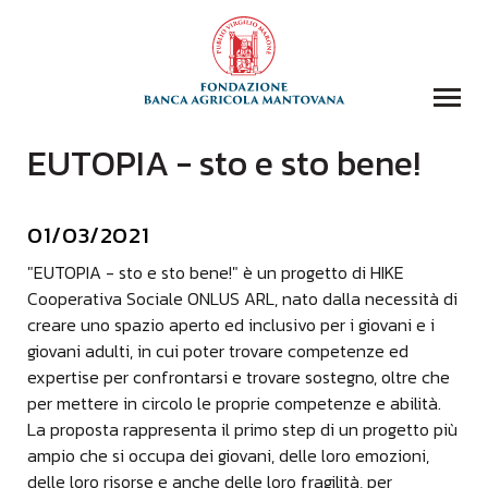
EUTOPIA - sto e sto bene!
COLLEZIONI
BIBLIOTECA
01/03/2021
FONDAZIONE
EVENTI E STORIE
"EUTOPIA - sto e sto bene!" è un progetto di HIKE
Cooperativa Sociale ONLUS ARL, nato dalla necessità di
DOMANDA CONTRIBUTI
creare uno spazio aperto ed inclusivo per i giovani e i
COMUNICAZIONE
giovani adulti, in cui poter trovare competenze ed
expertise per confrontarsi e trovare sostegno, oltre che
DONAZIONI
per mettere in circolo le proprie competenze e abilità.
CONTATTI
La proposta rappresenta il primo step di un progetto più
ampio che si occupa dei giovani, delle loro emozioni,
CERCA
delle loro risorse e anche delle loro fragilità, per