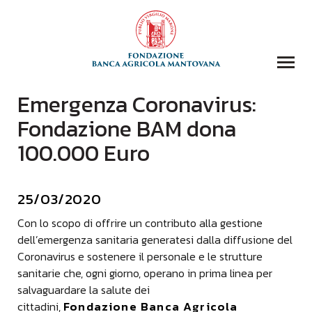
Emergenza Coronavirus:
COLLEZIONI
Fondazione BAM dona
BIBLIOTECA
100.000 Euro
FONDAZIONE
EVENTI E STORIE
25/03/2020
DOMANDA CONTRIBUTI
COMUNICAZIONE
Con lo scopo di offrire un contributo alla gestione
dell’emergenza sanitaria generatesi dalla diffusione del
DONAZIONI
Coronavirus e sostenere il personale e le strutture
CONTATTI
sanitarie che, ogni giorno, operano in prima linea per
salvaguardare la salute dei
CERCA
Fondazione Banca Agricola
cittadini,