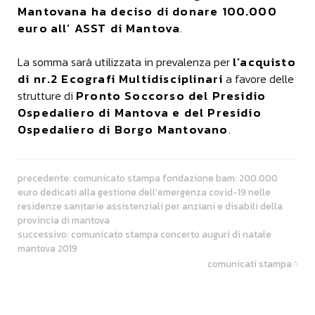
Mantovana ha deciso di donare 100.000
euro
all’ ASST di Mantova
.
l’acquisto
La somma sarà utilizzata in prevalenza per
di nr.2 Ecografi Multidisciplinari
a favore delle
Pronto Soccorso del Presidio
strutture di
Ospedaliero di Mantova e del Presidio
Ospedaliero di Borgo Mantovano
.
precedente:
comunicato stampa fondazione bam: 200.000
euro dedicati alla gestione dell’emergenza covid-19 nelle
residenze sanitarie assistenziali per anziani e disabili della
provincia di mantova
successivo:
comunicato stampa concerto auguri di natale
mantova 2019
comunicati stampa