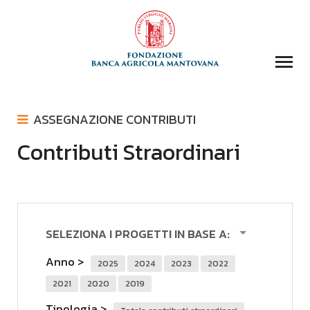
COLLEZIONI
ASSEGNAZIONE CONTRIBUTI
BIBLIOTECA
Contributi Straordinari
ASSEGNAZIONE CONTRIBUTI
FONDAZIONE
COMUNICATI STAMPA
EVENTI E STORIE
LOGO
DOMANDA CONTRIBUTI
COMUNICAZIONE
SELEZIONA I PROGETTI IN BASE A:
DONAZIONI
Anno
2025
2024
2023
2022
CONTATTI
2021
2020
2019
CERCA
Tipologia