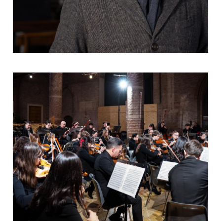
scientifica, perché non dobbiamo dimenticare che
questo è un risultato, il concerto di cui fruisce il
pubblico è il risultato di un lavoro di circa un anno
di preparazione attraverso la classe di
esercitazioni orchestrali e gli studenti, i docenti
coinvolti nell'orchestra del Conservatorio questa
sera ci daranno, in qualche modo, mostra di ciò
che questo lavoro ha prodotto. Quindi
un'importanza particolarmente rilevante.