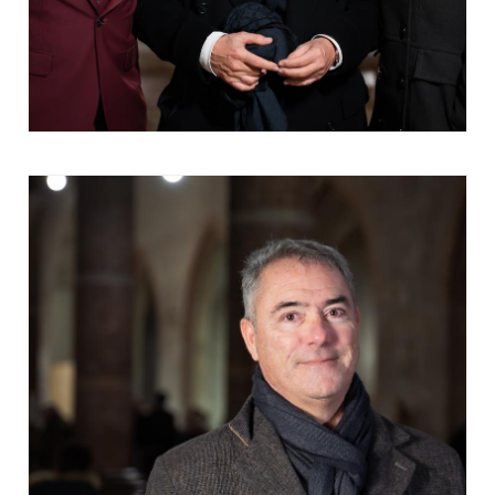
concerto, ma soprattutto un ottimo lavoro per i
ragazzi. Hanno reagito molto bene in concerto e si
è sentito, il pubblico l'ha sentito e questo per noi è
sicuramente una grandissima soddisfazione,
quella di riuscire a dar loro quelle opportunità che
li fanno passare dall'essere degli allievi a dei
professionisti. E ci tengo a sottolineare che, come
dire, io raccolgo il lavoro dei miei straordinari
colleghi e mettiamo tutto insieme, che sono
bravissimi. Noi siamo sicuramente contenti di
questo.
Gabriele Cosmi - Direttore
Conservatorio "Lucio Campiani" di
Mantova
Questo è un appuntamento non solo del
Conservatorio, è un appuntamento per la città, per
la città di Mantova. Nella fattispecie, per quanto
riguarda il Conservatorio, è un appuntamento che
ha un'importanza sia di natura accademica o