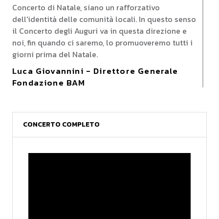
Concerto di Natale, siano un rafforzativo
dell'identità delle comunità locali. In questo senso
il Concerto degli Auguri va in questa direzione e
noi, fin quando ci saremo, lo promuoveremo tutti i
giorni prima del Natale.
Luca Giovannini - Direttore Generale
Fondazione BAM
Per questo concerto si va nel solco della
continuità e anche della tradizione e questo non
guasta, visto che per il secondo anno consecutivo
CONCERTO COMPLETO
la facciamo qui, nella suggestiva chiesa di San
Francesco.
È importante perché è un momento di grande
musica, grande musica classica, magistralmente
eseguita dai componenti dell'orchestra del
Conservatorio. Solitamente sono anche ragazzi
giovani e anche questa sera saranno ragazzi
giovani, quindi raggiungiamo anche l'obiettivo di