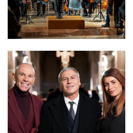
Italo Vincenzo Scaietta - Presidente
Conservatorio "Lucio Campiani" di
Mantova
L'orchestra del Conservatorio Lucio Campiani è un
gioiello che noi dobbiamo cercare di valorizzare il
più possibile. Questa occasione, cioè quella del
Concerto degli Auguri, che ormai per tradizione la
Fondazione Banca Agricola sostiene insieme a
Assindustria dall'anno scorso, è un'ottima
opportunità per i nostri studenti. Non solo perché
fanno un'esperienza orchestrale, ma perché
riescono sostanzialmente ad integrarsi con i loro
insegnanti, con i loro docenti e lavorare insieme
per un progetto musicale che, sentirete, è
naturalmente straordinario.
Bruno Cinquegrani - Direttore
d'Orchestra
Penso che abbiamo fatto veramente un ottimo