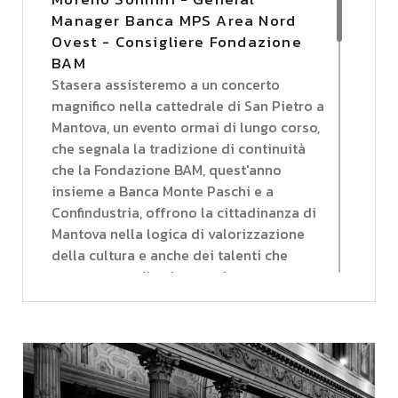
Manager Banca MPS Area Nord
Ovest - Consigliere Fondazione
BAM
Stasera assisteremo a un concerto
magnifico nella cattedrale di San Pietro a
Mantova, un evento ormai di lungo corso,
che segnala la tradizione di continuità
che la Fondazione BAM, quest'anno
insieme a Banca Monte Paschi e a
Confindustria, offrono la cittadinanza di
Mantova nella logica di valorizzazione
della cultura e anche dei talenti che
compongono l'orchestra che questa sera
ci allieterà.
Fondazione BAM, ovviamente, trae la sua
linfa vitale dal rapporto stretto che ha
con Banca Monte Paschi. Io, peraltro, il
mio ruolo di essere Consigliere della