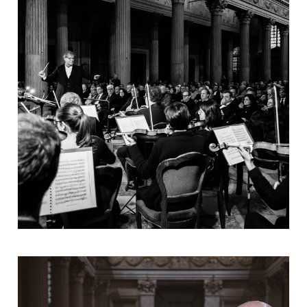
Fondazione BAM e nel contempo
Responsabile dell'area territoriale di
Banca Monte Paschi per l'area Nordovest.
Diciamo che è un rapporto, secondo me,
ancestrale, fra arte e cultura, che
valorizzano da sempre, nella storia, il
valore delle comunità e ne consentono
l'evoluzione culturale e tecnica; insomma,
tutto parte dalla cultura, parte dalle
anime delle persone, e questo consente a
tutti, soprattutto nei nostri casi, parlo
della nostra Italia ma parlo di Mantova.
Arte e cultura hanno consentito anche
negli anni d'oro del nostro sviluppo
economico, di essere le pietre angolari, i
fondamenti di uno sviluppo tecnico,
industriale e culturale garantito da solide
fondamenta culturali.