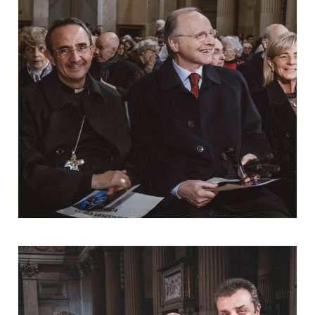
d'insieme per strumenti ad arco, e poi
perché adoro il programma e la
letteratura sin dal Settecento che è stata
proposta per questo tipo di organico.
Colgo l'occasione anche per ringraziare
questi miei colleghi docenti di altri
conservatori, che sono anche oltretutto
dei dei musicisti di chiara fama, che
svolgono un'attività concertistica sia a
livello nazionale che internazionale, e
ringrazio questi allievi talentuosi, che si
sono adoperati in questi giorni e che mi
hanno anche un po' sopportato perché
sono abbastanza esigente. Grazie a tutti.