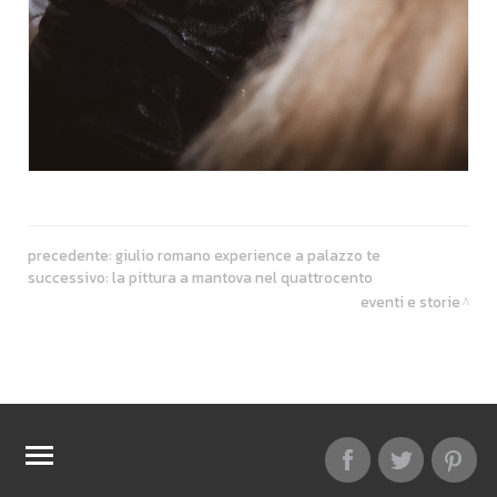
precedente:
giulio romano experience a palazzo te
successivo:
la pittura a mantova nel quattrocento
eventi e storie
TOP RICERCHE