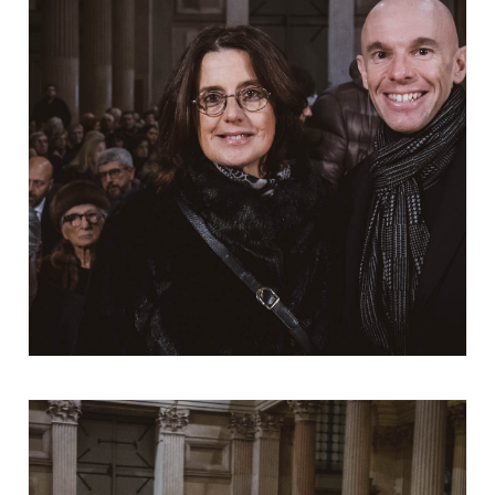
Luca Bertazzi - Direttore
d'Orchestra
Assisteremo alla sinergia di quattro
conservatori, che sono precisamente:
quello di Mantova, quello di Verona, di
Parma e di Reggio Emilia.
Ci saranno docenti e soprattutto tanti
allievi di questi quattro conservatori, che
per l'occasione eseguiranno un
programma molto complesso, che copre
due secoli di storia della musica: si
partirà da Johann Sebastian Bach, per
passare a Vivaldi, Albinoni; poi faremo un
salto di circa 100/150 anni e
affronteremo due brani del repertorio
romantico del primo Novecento.
Orchestra d'archi, perché io sono
principalmente docente presso il
conservatorio della cattedra di Musica