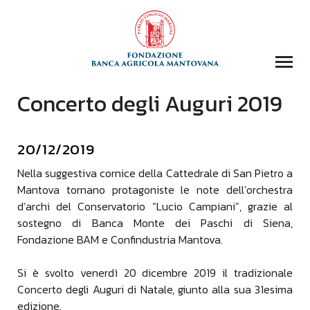
Concerto degli Auguri 2019
COLLEZIONI
BIBLIOTECA
20/12/2019
FONDAZIONE
EVENTI E STORIE
Nella suggestiva cornice della Cattedrale di San Pietro a
Mantova tornano protagoniste le note dell’orchestra
DOMANDA CONTRIBUTI
d’archi del Conservatorio “Lucio Campiani”, grazie al
COMUNICAZIONE
sostegno di Banca Monte dei Paschi di Siena,
Fondazione BAM e Confindustria Mantova.
DONAZIONI
CONTATTI
Si è svolto venerdì 20 dicembre 2019 il tradizionale
Concerto degli Auguri di Natale, giunto alla sua 31esima
CERCA
edizione.