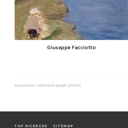
Giuseppe Facciotto
successivo:
collezione quadri antichi
TOP RICERCHE
SITEMAP