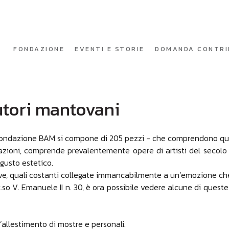
FONDAZIONE
EVENTI E STORIE
DOMANDA CONTRI
utori mantovani
a Fondazione BAM si compone di 205 pezzi - che comprendono qu
azioni, comprende prevalentemente opere di artisti del secolo 
 gusto estetico.
sive, quali costanti collegate immancabilmente a un’emozione ch
.so V. Emanuele II n. 30, è ora possibile vedere alcune di queste
’allestimento di mostre e personali.