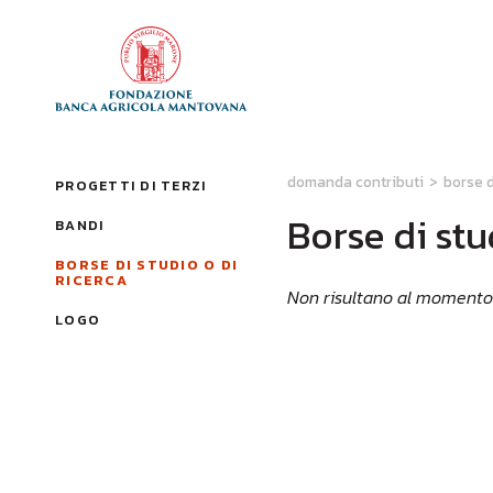
domanda contributi
>
borse d
PROGETTI DI TERZI
Borse di stu
BANDI
BORSE DI STUDIO O DI
RICERCA
Non risultano al momento a
LOGO