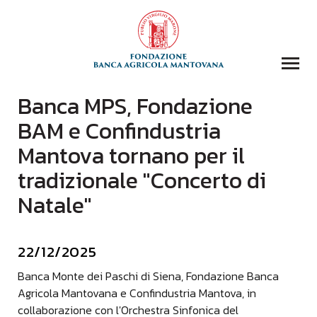
Banca MPS, Fondazione
COLLEZIONI
BAM e Confindustria
BIBLIOTECA
Mantova tornano per il
FONDAZIONE
tradizionale "Concerto di
EVENTI E STORIE
Natale"
DOMANDA CONTRIBUTI
COMUNICAZIONE
22/12/2025
DONAZIONI
CONTATTI
Banca Monte dei Paschi di Siena, Fondazione Banca
Agricola Mantovana e Confindustria Mantova, in
CERCA
collaborazione con l'Orchestra Sinfonica del