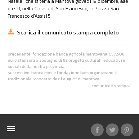
Natale” che si terrà a Mantova giovedì 19 dicembre, alle
ore 21, nella Chiesa di San Francesco, in Piazza San
Francesco d’Assisi 5.
Scarica il comunicato stampa completo
precedente:
fondazione banca agricola mantovana: 557.508
euro stanziati a sostegno di 83 progetti culturali, educativi e
sociali della nostra provincia
successivo:
banca mps e fondazione bam organizzano il
tradizionale "concerto degli auguri" di mantova
comunicati stampa