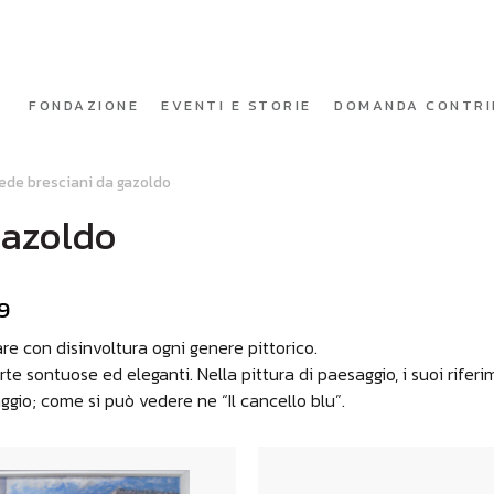
FONDAZIONE
EVENTI E STORIE
DOMANDA CONTRI
ede bresciani da gazoldo
Gazoldo
39
are con disinvoltura ogni genere pittorico.
te sontuose ed eleganti. Nella pittura di paesaggio, i suoi rifer
aggio; come si può vedere ne “Il cancello blu”.