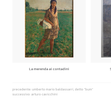
La merenda ai contadini
precedente:
umberto mario baldassarri, detto “bum”
successivo:
arturo cavicchini