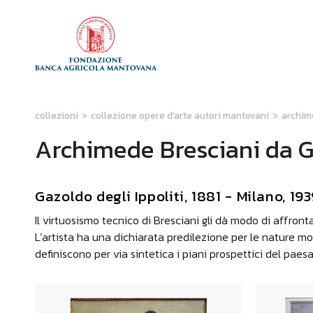
collezioni
>
collezione opere d'arte autori mantovani
>
archim
Archimede Bresciani da 
Gazoldo degli Ippoliti, 1881 - Milano, 19
Il virtuosismo tecnico di Bresciani gli dà modo di affront
L’artista ha una dichiarata predilezione per le nature mor
definiscono per via sintetica i piani prospettici del paes