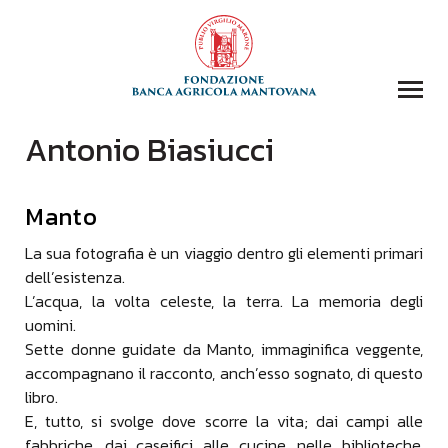
Antonio Biasiucci
COLLEZIONI
BIBLIOTECA
Manto
FONDAZIONE
EVENTI E STORIE
La sua fotografia è un viaggio dentro gli elementi primari
dell’esistenza.
DOMANDA CONTRIBUTI
L’acqua, la volta celeste, la terra. La memoria degli
COMUNICAZIONE
uomini.
Sette donne guidate da Manto, immaginifica veggente,
DONAZIONI
accompagnano il racconto, anch’esso sognato, di questo
CONTATTI
libro.
E, tutto, si svolge dove scorre la vita; dai campi alle
CERCA
fabbriche, dai caseifici alle cucine, nelle biblioteche,