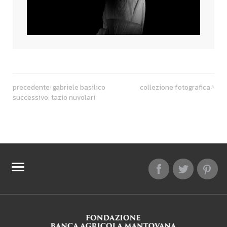
precedente:
gabriele basilico
collezione fotografica
successivo:
tazio nuvolari
TOP RICERCHE
SITEMAP