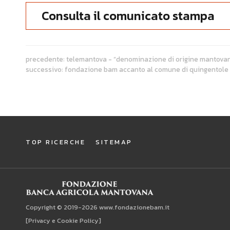
Consulta il comunicato stampa
precedente:
telemantova - “denominazione di origine mantovana
successivo:
fondazione bam accanto al comune di quingentole 
TOP RICERCHE
SITEMAP
Copyright © 2019-2026 www.fondazionebam.it
[Privacy e Cookie Policy]