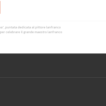
”, puntata dedicata al pittore lanfranco
per celebrare il grande maestro lanfranco