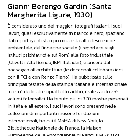
Questo progetto, "Il disegno dell'acqua" si incunea
Gianni Berengo Gardin (Santa
molto bene in quella che è stata tutta la mia
Margherita Ligure, 1930)
produzione perché già in passato 30/40 anni fa i
primi libri che realizzavo erano composti in tre
È considerato uno dei maggiori fotografi italiani. I suoi
parti: esterni, interni e notturni. E anche in questo
lavori, quasi esclusivamente in bianco e nero, spaziano
progetto su Mantova ho mantenuto questa
dal reportage di stampo umanista alla descrizione
caratteristica che per me è molto importante
ambientale, dall’indagine sociale (i reportage sugli
perché credo che dia la possibilità di avere una
istituti psichiatrici e sui Rom) alla foto industriale
visione totale su un luogo. Una cosa in più che ho
(Olivetti, Alfa Romeo, IBM, Italsider), e ancora dal
cercato di fare in questo progetto è stata quello
paesaggio all’architettura (le decennali collaborazioni
appunto di mettere in relazioni parecchie
con il TCI e con Renzo Piano). Ha pubblicato sulle
immagini che possono anche essere considerate
principali testate della stampa italiana e internazionale,
dei dittici, la visione diurna con quella notturna e
ma si è dedicato soprattutto ai libri, realizzando 265
in questo caso molte volte ho raddoppiato il
volumi fotografici. Ha tenuto più di 370 mostre personali
racconto di vari soggetti e di vari luoghi
in Italia e all’estero. I suoi lavori sono presenti nelle
rappresentandoli appunto di giorno e attraverso
collezioni di importanti musei e fondazioni
l'illuminazione artificiale.
internazionali, tra cui il MoMA di New York, la
Bibliothèque Nationale de France, la Maison
Susanna Berengo Gardin - Giornalista
Européenne de la Photographie di Parigi, il MAXXI di