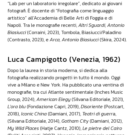
“Lab per un laboratorio irregolare”, dedicato ai giovani
delle vicende sia dal punto di vista prima di tutto
fotografi. È docente di “Fotografia come linguaggio
umano ma anche delle considerazioni
artistico” all’Accademia di Belle Arti di Foggia e di
architettoniche che sicuramente questa mostra
Napoli. Tra le monografie recenti,
Altri Sguardi, Antonio
mette in evidenza. Per me Mantova è uno dei tomi
Biasiucci
(Corraini, 2023), Tombola, Biasiucci/Paladino
che io porterò avanti nel corso del tempo, questo
(Contrasto, 2023), e
Arca, Antonio Biasiucci
(Skira, 2024).
tentativo di ripensare la storia degli uomini
analizzando quei soggetti all'uomo fondamentale,
quindi questo lavoro si integra perfettamente.
Luca Campigotto (Venezia, 1962)
Luca Campigotto - Fotografo
Dopo la laurea in storia moderna, si dedica alla
Finalmente una mostra molto bella che raccoglie il
fotografia realizzando progetti in tutto il mondo. Oggi
lavoro di quattro grandi fotografi che sono anche
vive a Milano e New York. Ha pubblicato una ventina di
amici che conosco da tantissimi anni. Città
monografie, tra cui Atlante sentimentale (Inches Music
operosa è un termine giusto ma che ti mette già un
Group, 2024),
American Elegy
(Silvana Editoriale, 2021),
po' in difficoltà perché mi sembra quasi limitante
L’ora blu
(Fondazione Capri, 2019),
Disoriente
(Postcart,
rispetto al respiro che ha Mantova. Il mio è ancora
2018),
Iconic China
(Damiani, 2017),
Teatri di guerr
a,
tutto un lavoro in fieri, penso che sarà sviluppato
(Silvana Editoriale, 2014),
Gotham Cit
y (Damiani, 2012),
probabilmente gran parte di notte e in qualche
My Wild Places
(Hatje Cantz, 2010),
Le pietre del Cairo
modo anche il mio lavoro di Mantova mi