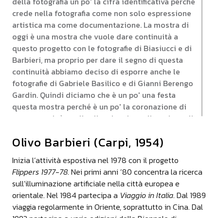
della fotografia un po' la cifra identificativa perché
crede nella fotografia come non solo espressione
artistica ma come documentazione. La mostra di
oggi è una mostra che vuole dare continuità a
questo progetto con le fotografie di Biasiucci e di
Barbieri, ma proprio per dare il segno di questa
continuità abbiamo deciso di esporre anche le
fotografie di Gabriele Basilico e di Gianni Berengo
Gardin. Quindi diciamo che è un po' una festa
questa mostra perché è un po' la coronazione di
un sogno, cioè quello di vedere la realizzazione di
questo progetto un po' come si è sviluppato nel
Olivo Barbieri (Carpi, 1954)
tempo, in modo tale da offrire ai mantovani,
perché in definitiva è un regalo che noi facciamo
Inizia l’attività espostiva nel 1978 con il progetto
alla città di Mantova, ai mantovani, di vedere
Flippers 1977-78
. Nei primi anni ’80 concentra la ricerca
quella che è la città e il territorio mantovano e la
sull’illuminazione artificiale nella città europea e
gente di Mantova attraverso l'occhio di questi
orientale. Nel 1984 partecipa a
Viaggio in Italia
. Dal 1989
grandi fotografi.
viaggia regolarmente in Oriente, soprattutto in Cina. Dal
Luca Giovannini - Direttore Generale -