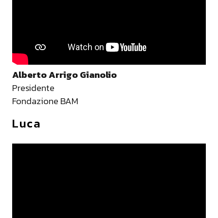
Fondazione che continua con continue
committenze è molto importante perché dà la
possibilità a questi artisti di darci una loro
interpretazione di un paesaggio straordinario e di
una città altrettanto straordinaria.
Alberto Arrigo Gianolio
Presidente
Fondazione BAM
Luca