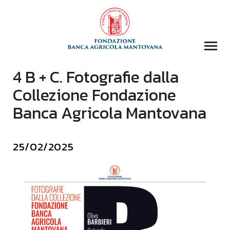
4 B + C. Fotografie dalla
COLLEZIONI
Collezione Fondazione
BIBLIOTECA
Banca Agricola Mantovana
FONDAZIONE
EVENTI E STORIE
25/02/2025
DOMANDA CONTRIBUTI
COMUNICAZIONE
DONAZIONI
CONTATTI
CERCA