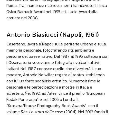
pubblicista e curatrice
Roma. Tra i numerosi riconoscimenti ha ricevuto il Leica
Il racconto che ha fatto mio padre di Mantova è,
Oskar Barnack Award nel 1995 e il Lucie Award alla
diciamo, un racconto da una parte generale, con
carriera nel 2008.
una veduta aperta su quella che è la città nel suo
insieme, però è sempre una città vista attraverso la
dimensione dell'uomo no?! Per cui il suo occhio è
Antonio Biasiucci (Napoli, 1961)
sempre stato attratto dalle persone, da quello che
le persone fanno, da come si muovono nella città e
Casertano, lavora a Napoli sulle periferie urbane e sulla
da come si muovono negli ambienti di lavoro,
memoria personale, fotografando riti, ambienti e
anche con un occhio spesso ironico; nel suo
persone del paese nativo. Dal 1987 al 1995 collabora con
archivio ci sono più di 1.500.000 negativi.
l’Osservatorio vesuviano e fotografa i vulcani attivi
È un importante documento di come sono stati e
italiani. Nel 1987 conosce quello che diventerà il suo
di come sono gli italiani.
maestro, Antonio Neiwiller, regista di teatro, stabilendo
con lui un forte sodalizio artistico. Numerosissime le
Antonio Biasiucci - Fotografo
personali e le partecipazioni a mostre in Italia e
Mettere insieme degli sguardi completamente
all’estero. Nel 1992, ad Arles, vince il premio “European
diversi, in questa occasione della mostra di
Kodak Panorama” e nel 2005 a Londra il
Mantova, penso che sicuramente offra al pubblico
“Kraszna/Krausz Photography Book Awards”, con il
la possibilità di poter considerare delle
volume
Res. Lo stato delle cose
(2004). Nel 2012 fonda il
interpretazioni che suggeriscono delle emozioni,