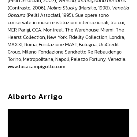
(Peliti Associati, 2007),
Venezia, immaginario notturno
piacerebbe interpretarlo come un viaggio libero
(Contrasto, 2006),
Molino Stucky
(Marsilio, 1998),
Venetia
nella storia e nello spazio della città.
Obscura
(Peliti Associati, 1995). Sue opere sono
Cercherò di allargare lo spettro anche
conservate in musei e istituzioni internazionali, tra cui,
guardandomi intorno a 360 gradi perché sono
MEP, Parigi, CCA, Montreal, The Warehouse, Miami, The
sicuro che c'è molto da fare perché la città è un
Hearst Collection, New York, Fidelity Collection, Londra,
luogo che ha molto da offrire.
MAXXI, Roma, Fondazione MAST, Bologna, UniCredit
Gabriele Barucca - Soprintendente -
Group, Milano, Fondazione Sandretto Re Rebaudengo,
Soprintendenza Archeologia Belle Arti e
Torino, Metropolitana, Napoli, Palazzo Fortuny, Venezia.
Paesaggio CR LO MN
www.lucacampigotto.com
La mostra che questa sera viene inaugurata alla
Casa del Mantegna è estremamente importante,
una collezione importante che si sta alimentando
Alberto Arrigo
col tempo, vale a dire quella della Fondazione
Banca Agricola Mantovana che dal 2004 si è data
il compito di chiamare grandi fotografi che hanno
fotografato la città e i dintorni e allora questi
occhi così attenti, così poetici fissano negli anni
l'evolversi di questo paesaggio, quindi l'azione di