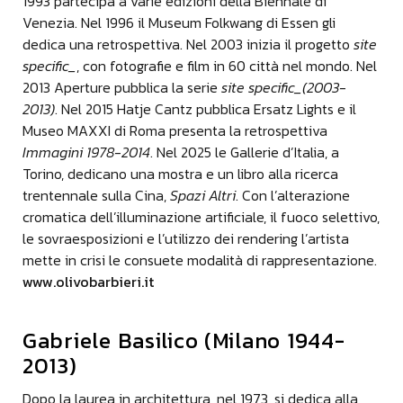
1993 partecipa a varie edizioni della Biennale di
Fondazione BAM
Venezia. Nel 1996 il Museum Folkwang di Essen gli
È una mostra molto importante perché è coerente
dedica una retrospettiva. Nel 2003 inizia il progetto
site
con i dettami della Fondazione BAM che sono, da
specific_
, con fotografie e film in 60 città nel mondo. Nel
sempre, quelli di valorizzare il patrimonio artistico
2013 Aperture pubblica la serie
site specific_(2003-
e culturale della Città. Dal 2004 abbiamo
2013)
. Nel 2015 Hatje Cantz pubblica Ersatz Lights e il
chiamato dei maestri fotografi che si sono
Museo MAXXI di Roma presenta la retrospettiva
succeduti nell’immortalare Mantova, che nel
Immagini 1978-2014
. Nel 2025 le Gallerie d’Italia, a
frattempo cambiava, ai quali si è unito, ora, Luca
Torino, dedicano una mostra e un libro alla ricerca
Campigotto, che è considerato il fotografo della
trentennale sulla Cina,
Spazi Altri
. Con l’alterazione
notte. Alcuni suoi scatti notturni sono famosi in
cromatica dell’illuminazione artificiale, il fuoco selettivo,
tutto il mondo.
le sovraesposizioni e l’utilizzo dei rendering l’artista
Mantova ha un richiamo importante dal punto di
mette in crisi le consuete modalità di rappresentazione.
vista turistico, grazie anche ai suoi monumenti
www.olivobarbieri.it
meravigliosi, conosciuti in tutto il mondo. Credo
che anche i nostri artisti siano conosciuti e spero
Gabriele Basilico (Milano 1944-
che questa diventi un'equazione vincente
2013)
Mario Peliti - Curatore Mostra
L'importanza di questa mostra, a mio avviso in
Dopo la laurea in architettura, nel 1973, si dedica alla