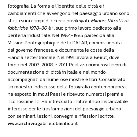
qualità di curatore, è nella presentazione di un
fotografia. La forma e l’identità delle città e i
progetto organico intrapreso dalla Fondazione
cambiamenti che avvengono nel paesaggio urbano sono
Banca Agricola Mantovana perché nell'arco di 20
stati i suoi campi di ricerca privilegiati.
Milano. Ritratti di
anni ha commissionato a quattro fotografi di
fabbriche 1978-80
è il suo primo lavoro dedicato alla
sviluppare un progetto fotografico che si tradurrà
periferia industriale. Nel 1984-1985 partecipa alla
in un libro e nell'acquisizione di tutte le opere
Mission Photographique de la DATAR, commissionata
realizzate. La Mission Photographique de la Datar
dal governo francese, e documenta le coste della
che è stata una delle più grandi imprese
Francia settentrionale. Nel 1991 lavora a Beirut, dove
fotografiche commissionate dallo Stato francese è
torna nel 2003, 2008 e 2011. Realizza numerosi lavori di
il riferimento delle campagne per tutti noi che ci
documentazione di città in Italia e nel mondo,
occupiamo di fotografia. Il progetto della
accompagnati da numerose mostre e libri. Considerato
Fondazione Banca Agricola Mantovana mantiene
un maestro indiscusso della fotografia contemporanea,
lo stesso spirito, cioè sono tutti lavori di
ha esposto in molti Paesi e ricevuto numerosi premi e
approfondimento, in un mondo dove tutto è
riconoscimenti. Ha intrecciato inoltre il suo instancabile
superficiale queste committenze sono delle
interesse per le trasformazioni del paesaggio urbano
committenze che consentono all'autore di
con seminari, lezioni, convegni e riflessioni scritte.
lavorare con selettività per un lungo periodo.
www.archiviogabrielebasilico.it
Olivio Barbieri - Fotografo